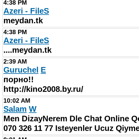
4:38 PM
Azeri - FileS
meydan.tk
4:38 PM
Azeri - FileS
....meydan.tk
2:39 AM
Guruchel
E
порно!!
http://kino2008.by.ru/
10:02 AM
Salam
W
Men DizayNerem Dle Chat Online Q
070 326 11 77 Isteyenler Ucuz Qiyme