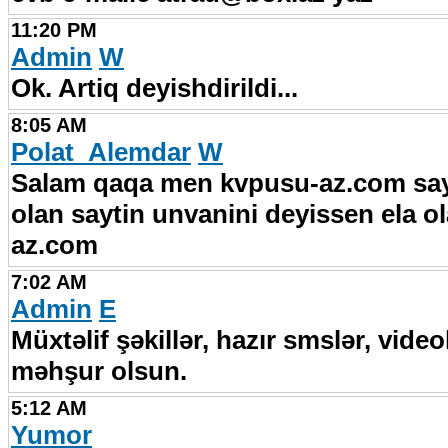
11:20 PM
Admin
W
Ok. Artiq deyishdirildi...
8:05 AM
Polat_Alemdar
W
Salam qaqa men kvpusu-az.com sayt
olan saytin unvanini deyissen ela o
az.com
7:02 AM
Admin
E
Müxtəlif şəkillər, hazır smslər, vide
məhşur olsun.
5:12 AM
Yumor