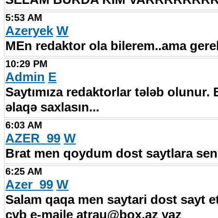
5:53 AM
Azeryek
W
MEn redaktor ola bilerem..ama gere
10:29 PM
Admin
E
Saytımıza redaktorlar tələb olunur. 
əlaqə saxlasın...
6:03 AM
AZER_99
W
Brat men qoydum dost saytlara send
6:25 AM
Azer_99
W
Salam qaqa men saytari dost sayt e
cvb e-maile atrau@box.az yaz