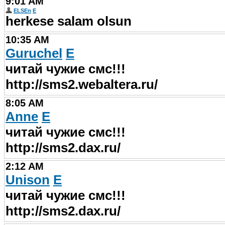
9:01 AM
ELSEn
E
herkese salam olsun
10:35 AM
Guruchel
E
читай чужие смс!!!
http://sms2.webaltera.ru/
8:05 AM
Anne
E
читай чужие смс!!!
http://sms2.dax.ru/
2:12 AM
Unison
E
читай чужие смс!!!
http://sms2.dax.ru/