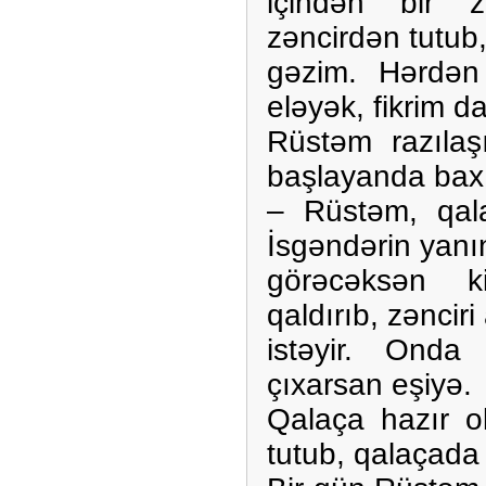
içindən bir 
zəncirdən tutub
gəzim. Hərdən
eləyək, fikrim da
Rüstəm razılaş
başlayanda baxı
– Rüstəm, qala
İsgəndərin yan
görəcəksən ki
qaldırıb, zəncir
istəyir. Ond
çıxarsan eşiyə.
Qalaça hazır o
tutub, qalaçada 