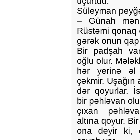
uçurtdu.
Süleyman peyğə
– Günah mənd
Rüstəmi qonaq 
gərək onun qapı
Bir padşah va
oğlu olur. Mələk
hər yerinə əl 
çəkmir. Uşağın 
dər qoyurlar. 
bir pəhləvan ol
çıxan pəhləvan
altına qoyur. Bi
ona deyir ki,