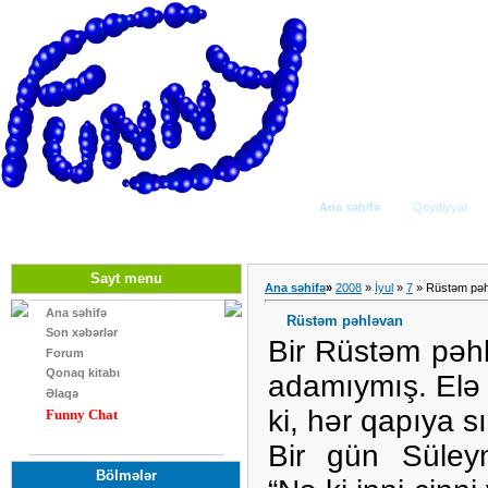
Ana səhifə
Qeydiyyat
Sayt menu
Ana səhifə
»
2008
»
İyul
»
7
» Rüstəm pəh
Ana səhifə
Rüstəm pəhləvan
Son xəbərlər
Bir Rüstəm pəhl
Forum
Qonaq kitabı
adamıymış. Elə
Əlaqə
ki, hər qapıya 
Funny Chat
Bir gün Süley
Bölmələr