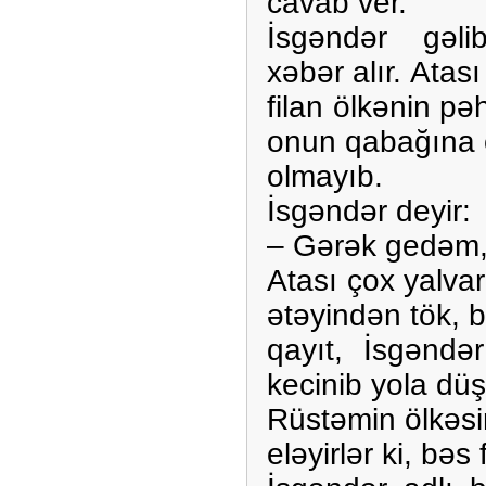
cavab ver.
İsgəndər gəl
xəbər alır.
Atası
filan ölkənin pə
onun qabağına 
olmayıb.
İsgəndər deyir:
– Gərək gedəm,
Atası çox yalvar
ətəyindən tök, 
qayıt, İsgəndə
kecinib yola düş
Rüstəmin ölkəsi
eləyirlər ki, bəs