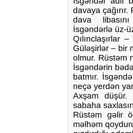
İsgəndər adlı b
davaya çağırır.
dava libasın
İsgəndərlə üz-ü
Qılınclaşırlar –
Güləşirlər – bir 
olmur. Rüstəm nə
İsgəndərin bəd
batmır. İsgəndə
neçə yerdən yar
Axşam düşür. R
sabaha saxlasın
Rüstəm gəlir ö
məlhəm qoyduru