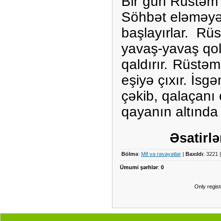
Bir gün Rüstəm 
Söhbət eləməy
başlayırlar. Rü
yavaş-yavaş qoll
qaldırır. Rüstə
eşiyə çıxır. İsgə
çəkib, qalaçanı
qayanın altında 
Əsatirlə
Bölmə
:
Mif və rəvayətlər
|
Baxıldı
: 3221 
Ümumi şərhlər
:
0
Only regis