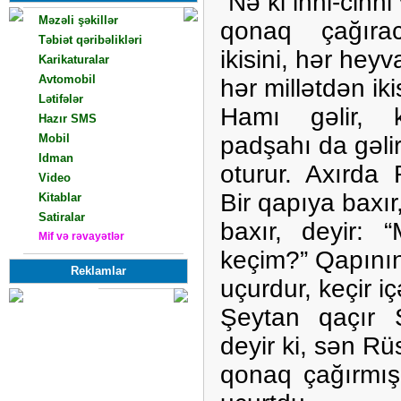
“Nə ki inni-cinni
Məzəli şəkillər
qonaq çağıra
[20]
Təbiət qəribəlikləri
[5]
ikisini, hər heyv
Karikaturalar
[4]
Avtomobil
hər millətdən iki
[8]
Lətifələr
[37]
Hamı gəlir, k
Hazır SMS
[0]
padşahı da gəlir
Mobil
[6]
Idman
oturur. Axırda
[3]
Video
[2]
Bir qapıya baxır
Kitablar
[3]
Satiralar
baxır, deyir:
[7]
Mif və rəvayətlər
[6]
keçim?” Qapının 
Reklamlar
uçurdur, keçir iç
Şeytan qaçır
deyir ki, sən Rü
qonaq çağırmış