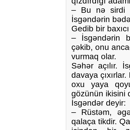
qızdırdığı adaml
– Bu nə sirdi
İsgəndərin bədə
Gedib bir baxıcı 
– İsgəndərin b
çəkib, onu anc
vurmaq olar.
Səhər açılır. 
davaya çıxırlar
oxu yaya qoyub
gözünün ikisini 
İsgəndər deyir:
– Rüstəm, əgə
qalaça tikdir. Q